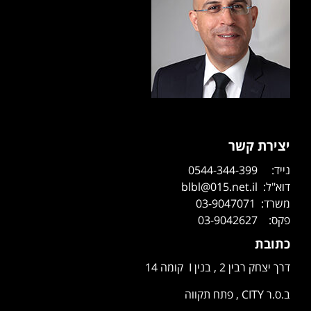
יצירת קשר
נייד: 0544-344-399
דוא"ל: blbl@015.net.il
משרד: 03-9047071
פקס: 03-9042627
כתובת
דרך יצחק רבין 2 , בנין I קומה 14
ב.ס.ר CITY , פתח תקווה