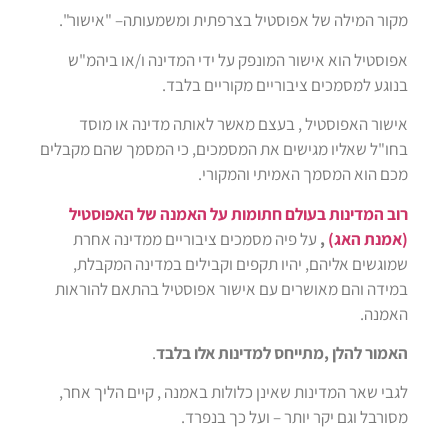
הוסף קו תחתון לקישורים
format_underlined
מקור המילה של אפוסטיל בצרפתית ומשמעותה– "אישור".
סמן קישורים
font_download
אפוסטיל הוא אישור המונפק על ידי המדינה ו/או ביהמ"ש
בנוגע למסמכים ציבוריים מקוריים בלבד.
לאפס
cached
את
הצהרת נגישות
אישור האפוסטיל , בעצם מאשר לאותה מדינה או מוסד
כל
האפשרויות
בחו"ל שאליו מגישים את המסמכים, כי המסמך שהם מקבלים
מכם הוא המסמך האמיתי והמקורי.
רוב המדינות בעולם חתומות על האמנה של האפוסטיל
(אמנת האג)
,
על פיה מסמכים ציבוריים ממדינה אחרת
שמוגשים אליהם, יהיו תקפים וקבילים במדינה המקבלת,
במידה והם מאושרים עם אישור אפוסטיל בהתאם להוראות
האמנה.
האמור להלן ,מתייחס למדינות אלו בלבד
.
לגבי שאר המדינות שאינן כלולות באמנה , קיים הליך אחר,
מסורבל וגם יקר יותר – ועל כך בנפרד.