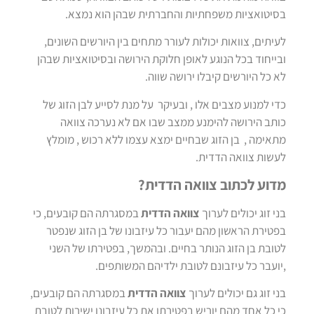
הוסף קו תחתון לקישורים
format_underlined
בסיטואציות משפחתיות והחברתית שבהן הוא נמצא.
סמן קישורים
font_download
לעיתים, צוואות יכולות לעורר מתחים בין היורשים השונים,
ובייחוד בכל הנוגע לאופן חלוקת הירושה ובסיטואציות שבהן
לאפס
cached
את
לא כל היורשים קיבלו ירושה שווה.
הצהרת נגישות
כל
כדי למנוע מצבים אלו , ובעיקר על מנת לסייע לבן הזוג של
האפשרויות
כותב הירושה להימנע ממצב שבו אם לא נערכה צוואה
מתאימה , בן הזוג שבחיים ימצא עצמו ללא רכוש , מומלץ
לעשות צוואה הדדית.
מדוע לכתוב צוואה הדדית?
בני זוג יכולים לערוך
צוואה הדדית
במסגרתה הם קובעים, כי
בפטירת הראשון מהם יעבור כל עיזבונו של בן הזוג שנפטר
לטובת בן הזוג הנותר בחיים. ובהמשך, בפטירתו של השני
,יועבר כל עיזבונם לטובת ילדיהם המשותפים.
בני זוג גם יכולים לערוך
צוואה הדדית
במסגרתה הם קובעים,
כי כל אחד מהם יוריש בפטירתו את כל עיזבונו ישירות לטובת