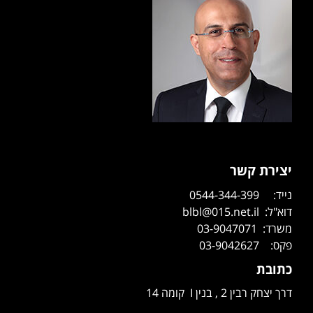
יצירת קשר
נייד: 0544-344-399
דוא"ל: blbl@015.net.il
משרד: 03-9047071
פקס: 03-9042627
כתובת
דרך יצחק רבין 2 , בנין I קומה 14